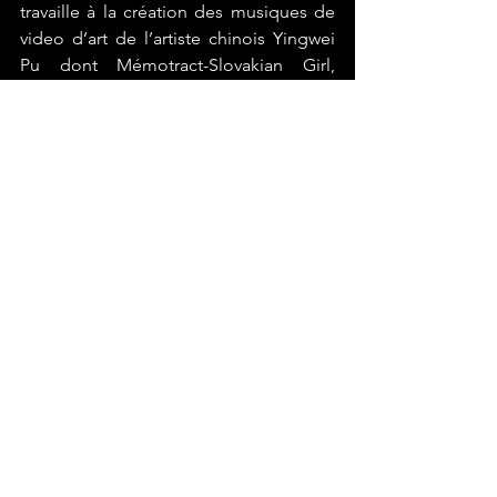
travaille à la création des musiques de 
video d’art de l’artiste chinois Yingwei 
Pu dont Mémotract-Slovakian Girl, 
Mémoire crépusculaire, Histoires 
Écarlates. Dans ses céations elle 
s’intéresse à différents champs de la 
musique électroacoustique et de la 
création sonore : musique mixte, 
installation sonore, design sonore et 
musique pour la vidéo d’art.