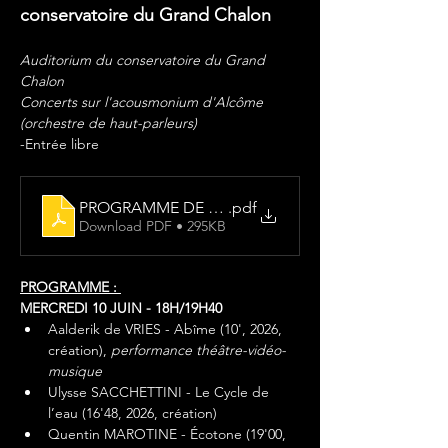
conservatoire du Grand Chalon
Auditorium du conservatoire du Grand 
Chalon
Concerts sur l'acousmonium d'Alcôme 
(orchestre de haut-parleurs)
-Entrée libre
PROGRAMME DE SALLE SONS À SONS 3
.pdf
Download PDF • 295KB
PROGRAMME : 
MERCREDI 10 JUIN - 18H/19H40
Aalderik de VRIES - Abîme (10', 2026, 
création), 
performance théâtre-vidéo-
musique
Ulysse SACCHETTINI - Le Cycle de 
l’eau (16'48, 2026, création)
Quentin MAROTINE - Écotone (19'00, 