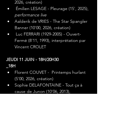
2026, création)
 Émilien LESAGE - Pleurage (15', 2025), 
performance live
Aalderik de VRIES - The Star Spangler 
Banner (10'00, 2026, création)
 Luc FERRARI (1929-2005) - Ouvert-
Fermé (8'11, 1993), interprétation par 
Vincent CROLET
JEUDI 11 JUIN - 18H/20H30
_18H
Florent COUVET -  Printemps hurlant 
(5'00, 2026, création)
Sophie DELAFONTAINE - Tout ça à 
cause de Junon (10'06, 2013), 
interprétation par Léa VIGLINO
Marion JULIEN - Quand viendra le 
silence (5'00, 2026, création)
Jaap VINK (1930-2023) - Stroma (12'17, 
1982), interprétation par Émilien 
LESAGE