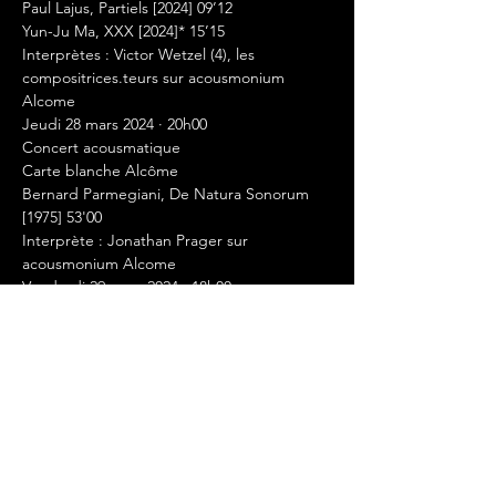
Paul Lajus, Partiels [2024] 09’12

Yun-Ju Ma, XXX [2024]* 15’15

Interprètes : Victor Wetzel (4), les 
compositrices.teurs sur acousmonium 
Alcome
Jeudi 28 mars 2024 · 20h00

Concert acousmatique

Carte blanche Alcôme

Bernard Parmegiani, De Natura Sonorum 
[1975] 53'00

Interprète : Jonathan Prager sur 
acousmonium Alcome
Vendredi 29 mars 2024 · 18h00

Concert acousmatique
Alexandre Menexiadis XXX [2024]* 10’00

Graham Farujia, Le Songe des Steppes 
[2024]* 08’30

Bachar Aoun, ma'aaber / traversées [2024]* 
08'15

Léa Paintandre, XXX [2024]* 08’08
