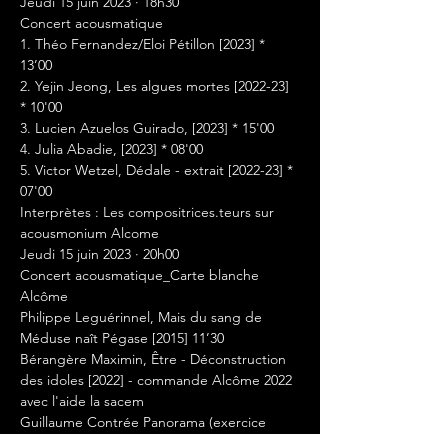
Jeudi 15 juin 2023 · 18h30

Concert acousmatique

1. Théo Fernandez/Eloi Pétillon [2023] * 
13’00

2. Yejin Jeong, Les algues mortes [2022-23] 
* 10'00

3. Lucien Azuelos Guirado, [2023] * 15'00

4. Julia Abadie, [2023] * 08'00

5. Victor Wetzel, Dédale - extrait [2022-23] * 
07'00

Interprètes : Les compositrices.teurs sur 
acousmonium Alcome
Jeudi 15 juin 2023 · 20h00

Concert acousmatique_Carte blanche 
Alcôme
Philippe Leguérinnel, Mais du sang de 
Méduse naît Pégase [2015] 11’30
Bérangère Maximin, Être - Déconstruction 
des idoles [2022] - commande Alcôme 2022 
avec l'aide la sacem
Guillaume Contrée Panorama (exercice 
d'alpinisme analogique) [2019] 20’10 