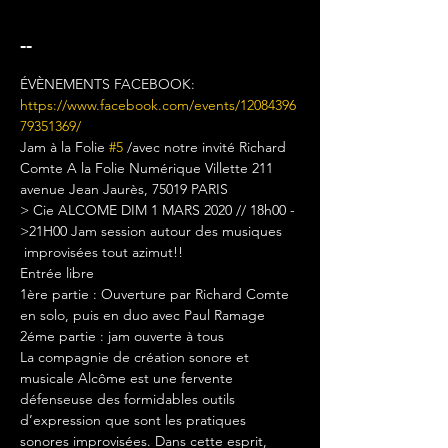
--
ÉVÈNEMENTS FACEBOOK: 
https://www.facebook.com/events/12084396
79351369/
Jam à la Folie 
#5
 /avec notre invité Richard 
Comte A la Folie Numérique Villette 211 
avenue Jean Jaurès, 75019 PARIS 
> Cie ALCOME DIM 1 MARS 2020 // 18h00 -
>21H00 Jam session autour des musiques 
 improvisées tout azimut!! 
Entrée libre 
1ère partie : Ouverture par Richard Comte 
en solo, puis en duo avec Paul Ramage 
2éme partie : jam ouverte à tous 
La compagnie de création sonore et 
musicale Alcôme est une fervente 
défenseuse des formidables outils 
d’expression que sont les pratiques 
sonores improvisées. Dans cette esprit, 