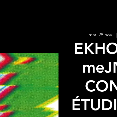
mar. 28 nov.
  |
EKHO
meJ
CO
ÉTUD