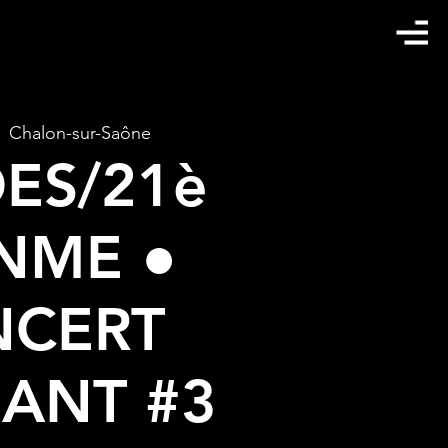
  
Chalon-sur-Saône
ES/21è
NME ●
NCERT
IANT #3