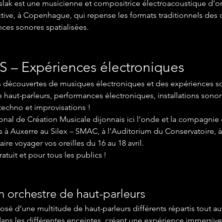
lak est une musicienne et compositrice électroacoustique d’ori
ve, à Copenhague, qui repense les formats traditionnels des c
ces sonores spatialisées.
S – Expériences électroniques
es découvertes de musiques électroniques et des expériences s
e haut-parleurs, performances électroniques, installations sonore
techno et improvisations ! 
onal de Création Musicale dijonnais ici l’onde et la compagnie
à Auxerre au Silex – SMAC, à l’Auditorium du Conservatoire, à
ire voyager vos oreilles du 16 au 18 avril.
atuit et pour tous les publics !
 orchestre de haut-parleurs
 d’une multitude de haut-parleurs différents répartis tout au
dans les différentes enceintes, créant une expérience immersive