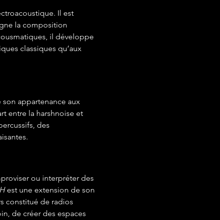
troacoustique. Il est 
gne la composition 
cousmatiques, il développe 
iques classiques qu’aux 
e son appartenance aux 
t entre la harshnoise et 
ercussifs, des 
isantes.
mproviser ou interpréter des 
AH
 est une extension de son 
s constitué de radios 
oin, de créer des espaces 