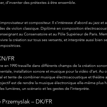
er, d’inventer des prétextes à être ensemble.
improvisateur et compositeur. Il s’intéresse d’abord au jazz et
udes de violon classique. Diplômé en composition électroacoust
i enseignant au Conservatoire et au Pôle Supérieur de Paris. M
vivre la création sur tous ses versants, et interprète aussi bien s
ompositrices.
CN/FR
 en 1990 travaille dans différents champs de la création sono
ntale, installation sonore et musique pour la vidéo d’art. Au c
cal et tente de combiner musique électroacoustique et théâtre a
bjectif est de rendre la musique électronique elle-même plus h
les lumières, un scénario et les gestes de l’interprète.
e Przemyslak – DK/FR