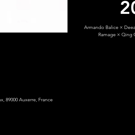
2
Armando Balice × Deeat 
Ramage × Qing Q
x, 89000 Auxerre, France