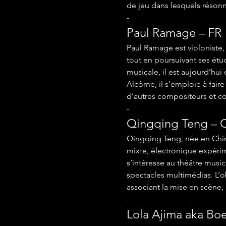
de jeu dans lesquels résonn
-
Paul Ramage – FR
Paul Ramage est violoniste, 
tout en poursuivant ses ét
musicale, il est aujourd’hu
Alcôme, il s’emploie à faire 
d’autres compositeurs et c
-
Qingqing Teng – 
Qingqing Teng, née en Chine
mixte, électronique expérime
s’intéresse au théâtre musi
spectacles multimédias. L’o
associant la mise en scène, 
-
Lola Ajima aka Bo