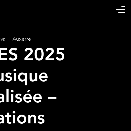
vr.
  |  
Auxerre
ES 2025
usique
alisée –
ations