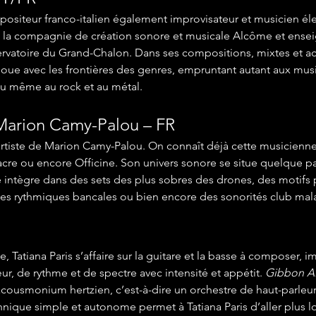
siteur franco-italien également improvisateur et musicien élec
e la compagnie de création sonore et musicale Alcôme et ensei
rvatoire du Grand-Chalon. Dans ses compositions, mixtes et a
t joue avec les frontières des genres, empruntant autant aux mus
u même au rock et au métal.
Marion Camy-Palou – FR
artiste de Marion Camy-Palou. On connaît déjà cette musicienn
re ou encore Officine. Son univers sonore se situe quelque par
e intègre dans des sets des plus sobres des drones, des motifs p
es rythmiques bancales ou bien encore des sonorités club mala
Tatiana Paris s’affaire sur la guitare et la basse à composer, i
r, de rythme et de spectre avec intensité et appétit. 
Gibbon 
acousmonium hertzien, c’est-à-dire un orchestre de haut-parleur
hnique simple et autonome permet à Tatiana Paris d’aller plus l