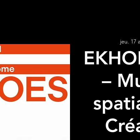
jeu. 17 a
EKHO
– M
spati
Cré