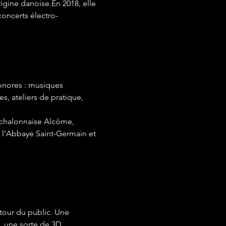
gine danoise.En 2018, elle 
oncerts électro-
onores : musiques 
s, ateliers de pratique, 
 chalonnaise Alcôme, 
 l’Abbaye Saint-Germain et 
tour du public. Une 
, une sorte de 3D 