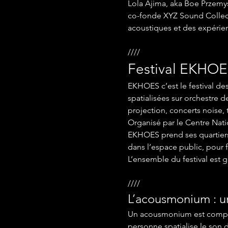
Lola Ajima, aka Boe Przemys
co-fonde XYZ Sound Collecti
acoustiques et des expérien
////
Festival EKHOE
EKHOES c’est le festival d
spatialisées sur orchestre d
projection, concerts noise, 
Organisé par le Centre Nati
EKHOES prend ses quartiers 
dans l’espace public, pour fa
L’ensemble du festival est gr
////
L’acousmonium : un
Un acousmonium est composé
personne spatialise le son 