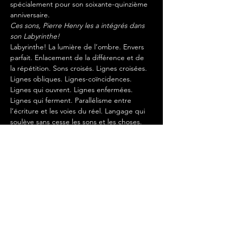
spécialement pour son soixante-quinzième 
anniversaire.
Ces sons, Pierre Henry les a intégrés dans 
son Labyrinthe!
Labyrinthe! La lumière de l’ombre. Envers 
parfait. Enlacement de la différence et de 
la répétition. Sons croisés. Lignes croisées. 
Lignes obliques. Lignes-coïncidences. 
Lignes qui ouvrent. Lignes enfermées. 
Lignes qui ferment. Parallélisme entre 
l’écriture et les voies du réel. Langage qui 
soulève sans cesse les sons et les choses. 
Or mental. Naissances perpétuelles. Un 
prodigieux outillage de bruits où certains 
sons du GRM se cognent aux vitres d’un 
train fantôme. Spirale dans un creuset 
imaginaire d’os. Clameurs, et respiration 
d’une immensité. Cérémonie secrète du 
grand cercle
 du fond du monde. Un monte-
charge magnétique.
Commande de Radio FranceCréée le 29 