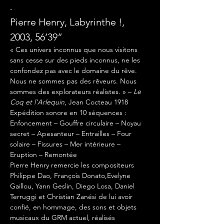
-
Pierre Henry, Labyrinthe !, 
2003, 56’39”
« Ces univers inconnus que nous visitons 
sans cesse sur des pieds inconnus, ne les 
confondez pas avec le domaine du rêve. 
Nous ne sommes pas des rêveurs. Nous 
sommes des explorateurs réalistes. » – 
Le 
Coq et l’Arlequin
, Jean Cocteau 1918
Expédition sonore en 10 séquences : 
Enfoncement – Gouffre circulaire – Noyau 
secret – Apesanteur – Entrailles – Four 
solaire – Fissures – Mer intérieure – 
Eruption – Remontée
Pierre Henry remercie les compositeurs 
Philippe Dao, François Donato,Evelyne 
Gaillou, Yann Geslin, Diego Losa, Daniel 
Terruggi et Christian Zanési de lui avoir 
confié, en hommage, des sons et objets 
musicaux du GRM actuel, réalisés 