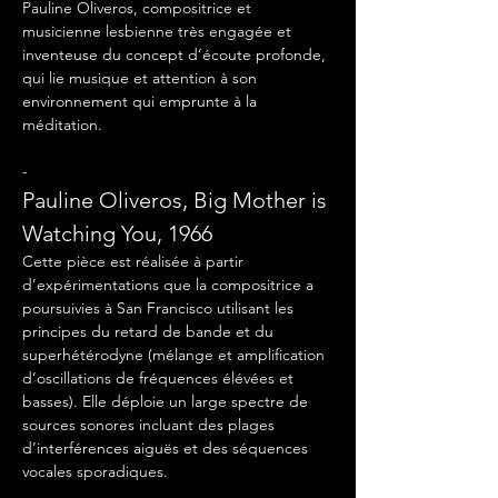
Pauline Oliveros, compositrice et 
musicienne lesbienne très engagée et 
inventeuse du concept d’écoute profonde, 
qui lie musique et attention à son 
environnement qui emprunte à la 
méditation.
-
Pauline Oliveros, Big Mother is 
Watching You, 1966
Cette pièce est réalisée à partir 
d’expérimentations que la compositrice a 
poursuivies à San Francisco utilisant les 
principes du retard de bande et du 
superhétérodyne (mélange et amplification 
d’oscillations de fréquences élévées et 
basses). Elle déploie un large spectre de 
sources sonores incluant des plages 
d’interférences aiguës et des séquences 
vocales sporadiques.