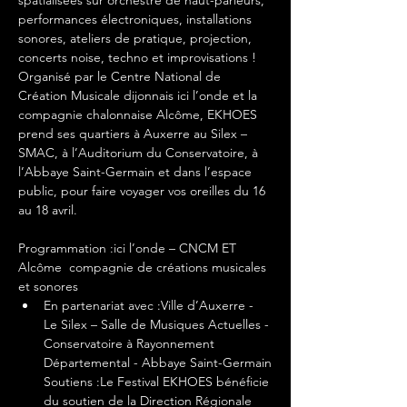
spatialisées sur orchestre de haut-parleurs, 
performances électroniques, installations 
sonores, ateliers de pratique, projection, 
concerts noise, techno et improvisations ! 
Organisé par le Centre National de 
Création Musicale dijonnais ici l’onde et la 
compagnie chalonnaise Alcôme, EKHOES 
prend ses quartiers à Auxerre au Silex – 
SMAC, à l’Auditorium du Conservatoire, à 
l’Abbaye Saint-Germain et dans l’espace 
public, pour faire voyager vos oreilles du 16 
au 18 avril.
Programmation :ici l’onde – CNCM ET 
Alcôme  compagnie de créations musicales 
et sonores
En partenariat avec :Ville d’Auxerre - 
Le Silex – Salle de Musiques Actuelles - 
Conservatoire à Rayonnement 
Départemental - Abbaye Saint-Germain
Soutiens :Le Festival EKHOES bénéficie 
du soutien de la Direction Régionale 